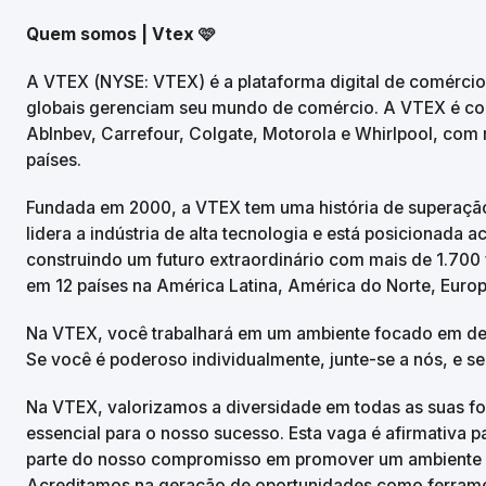
Quem somos | Vtex 🩷
A VTEX (NYSE: VTEX) é a plataforma digital de comércio 
globais gerenciam seu mundo de comércio. A VTEX é con
AbInbev, Carrefour, Colgate, Motorola e Whirlpool, com m
países.
Fundada em 2000, a VTEX tem uma história de superação.
lidera a indústria de alta tecnologia e está posicionada
construindo um futuro extraordinário com mais de 1.700 
em 12 países na América Latina, América do Norte, Europ
Na VTEX, você trabalhará em um ambiente focado em desa
Se você é poderoso individualmente, junte-se a nós, e s
Na VTEX, valorizamos a diversidade em todas as suas fo
essencial para o nosso sucesso. Esta vaga é afirmativa 
parte do nosso compromisso em promover um ambiente de 
Acreditamos na geração de oportunidades como ferram