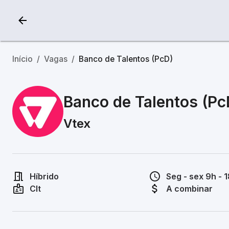
Início
/
Vagas
/
Banco de Talentos (PcD)
Banco de Talentos (Pc
Vtex
Híbrido
Seg - sex 9h - 
Clt
A combinar